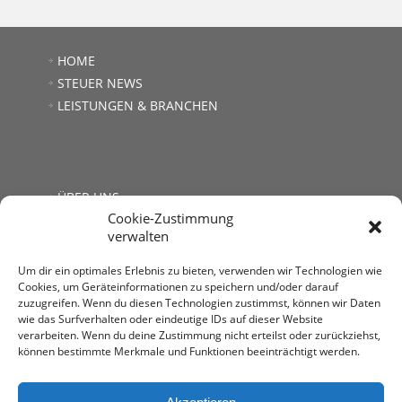
HOME
STEUER NEWS
LEISTUNGEN & BRANCHEN
ÜBER UNS
Cookie-Zustimmung
JOBS
verwalten
LINKS
KONTAKT
Um dir ein optimales Erlebnis zu bieten, verwenden wir Technologien wie
Cookies, um Geräteinformationen zu speichern und/oder darauf
zuzugreifen. Wenn du diesen Technologien zustimmst, können wir Daten
wie das Surfverhalten oder eindeutige IDs auf dieser Website
verarbeiten. Wenn du deine Zustimmung nicht erteilst oder zurückziehst,
können bestimmte Merkmale und Funktionen beeinträchtigt werden.
Steuerberatung Mag. Andrea Kromer
1030 Wien, Untere Viaduktgasse 53
T: +43 1 713 68 32