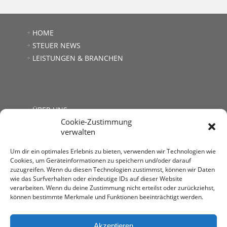
HOME
STEUER NEWS
LEISTUNGEN & BRANCHEN
ÜBER UNS
Cookie-Zustimmung
JOBS
verwalten
LINKS
KONTAKT
Um dir ein optimales Erlebnis zu bieten, verwenden wir Technologien wie
Cookies, um Geräteinformationen zu speichern und/oder darauf
zuzugreifen. Wenn du diesen Technologien zustimmst, können wir Daten
wie das Surfverhalten oder eindeutige IDs auf dieser Website
verarbeiten. Wenn du deine Zustimmung nicht erteilst oder zurückziehst,
können bestimmte Merkmale und Funktionen beeinträchtigt werden.
Steuerberatung Mag. Andrea Kromer
1030 Wien, Untere Viaduktgasse 53
T: +43 1 713 68 32
Akzeptieren