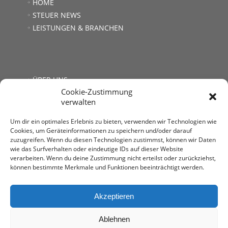
HOME
STEUER NEWS
LEISTUNGEN & BRANCHEN
ÜBER UNS
Cookie-Zustimmung
JOBS
verwalten
LINKS
KONTAKT
Um dir ein optimales Erlebnis zu bieten, verwenden wir Technologien wie
Cookies, um Geräteinformationen zu speichern und/oder darauf
zuzugreifen. Wenn du diesen Technologien zustimmst, können wir Daten
wie das Surfverhalten oder eindeutige IDs auf dieser Website
verarbeiten. Wenn du deine Zustimmung nicht erteilst oder zurückziehst,
können bestimmte Merkmale und Funktionen beeinträchtigt werden.
Steuerberatung Mag. Andrea Kromer
1030 Wien, Untere Viaduktgasse 53
T: +43 1 713 68 32
Akzeptieren
E:
office@stb-kromer.at
Ablehnen