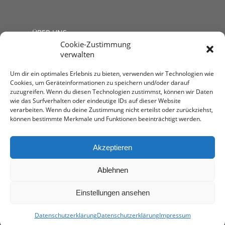
ÜBER UNS
Cookie-Zustimmung
JOBS
verwalten
LINKS
KONTAKT
Um dir ein optimales Erlebnis zu bieten, verwenden wir Technologien wie
Cookies, um Geräteinformationen zu speichern und/oder darauf
zuzugreifen. Wenn du diesen Technologien zustimmst, können wir Daten
wie das Surfverhalten oder eindeutige IDs auf dieser Website
verarbeiten. Wenn du deine Zustimmung nicht erteilst oder zurückziehst,
können bestimmte Merkmale und Funktionen beeinträchtigt werden.
Steuerberatung Mag. Andrea Kromer
1030 Wien, Untere Viaduktgasse 53
T: +43 1 713 68 32
Akzeptieren
E:
office@stb-kromer.at
Ablehnen
Einstellungen ansehen
impressum
-
Datenschutzerklärung
• Web-Design by
AMEKOM
Datenschutzerklärung
Datenschutzerklärung
Impressum