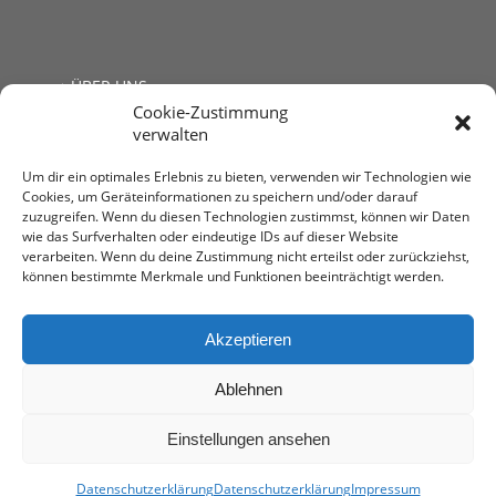
ÜBER UNS
Cookie-Zustimmung
JOBS
verwalten
LINKS
KONTAKT
Um dir ein optimales Erlebnis zu bieten, verwenden wir Technologien wie
Cookies, um Geräteinformationen zu speichern und/oder darauf
zuzugreifen. Wenn du diesen Technologien zustimmst, können wir Daten
wie das Surfverhalten oder eindeutige IDs auf dieser Website
verarbeiten. Wenn du deine Zustimmung nicht erteilst oder zurückziehst,
können bestimmte Merkmale und Funktionen beeinträchtigt werden.
Steuerberatung Mag. Andrea Kromer
1030 Wien, Untere Viaduktgasse 53
T: +43 1 713 68 32
Akzeptieren
E:
office@stb-kromer.at
Ablehnen
Einstellungen ansehen
impressum
-
Datenschutzerklärung
• Web-Design by
AMEKOM
Datenschutzerklärung
Datenschutzerklärung
Impressum