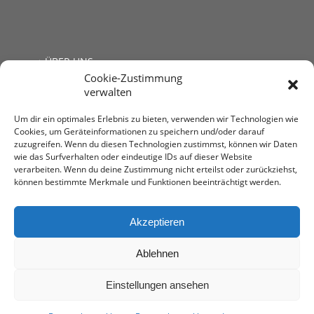
ÜBER UNS
Cookie-Zustimmung
JOBS
verwalten
LINKS
KONTAKT
Um dir ein optimales Erlebnis zu bieten, verwenden wir Technologien wie
Cookies, um Geräteinformationen zu speichern und/oder darauf
zuzugreifen. Wenn du diesen Technologien zustimmst, können wir Daten
wie das Surfverhalten oder eindeutige IDs auf dieser Website
verarbeiten. Wenn du deine Zustimmung nicht erteilst oder zurückziehst,
können bestimmte Merkmale und Funktionen beeinträchtigt werden.
Steuerberatung Mag. Andrea Kromer
1030 Wien, Untere Viaduktgasse 53
T: +43 1 713 68 32
Akzeptieren
E:
office@stb-kromer.at
Ablehnen
Einstellungen ansehen
impressum
-
Datenschutzerklärung
• Web-Design by
AMEKOM