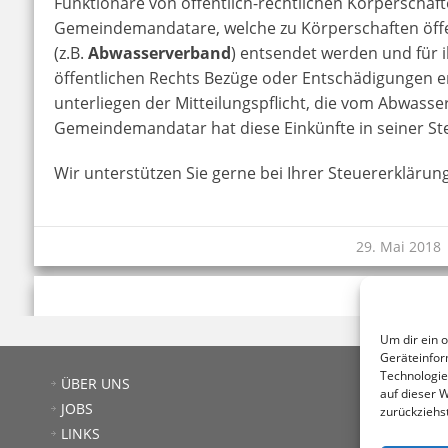
Funktionäre von öffentlich-rechtlichen Körperschafte
Gemeindemandatare, welche zu Körperschaften öffe
(z.B.
Abwasserverband
) entsendet werden und für i
öffentlichen Rechts Bezüge oder Entschädigungen e
unterliegen der Mitteilungspflicht, die vom Abwas
Gemeindemandatar hat diese Einkünfte in seiner S
Wir unterstützen Sie gerne bei Ihrer Steuererklärung
29. Mai 2018
Um dir ein 
Geräteinfor
Technologie
Ste
ÜBER UNS
auf dieser 
103
JOBS
zurückziehs
T: +
LINKS