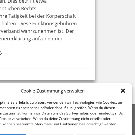
n. Dies betrifft etwa
ntlichen Rechts
hre Tätigkeit bei der Körperschaft
rhalten. Diese Funktionsgebühren
serverband wahrzunehmen ist. Der
teuererklärung aufzunehmen.
.
Cookie-Zustimmung verwalten
optimales Erlebnis zu bieten, verwenden wir Technologien wie Cookies, um
mationen zu speichern und/oder darauf zuzugreifen. Wenn du diesen
n zustimmst, können wir Daten wie das Surfverhalten oder eindeutige IDs
uerberatung Mag. Andrea Kromer
Website verarbeiten. Wenn du deine Zustimmung nicht erteilst oder
0 Wien, Untere Viaduktgasse 53
t, können bestimmte Merkmale und Funktionen beeinträchtigt werden.
43 1 713 68 32