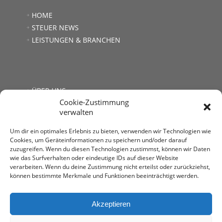
HOME
STEUER NEWS
LEISTUNGEN & BRANCHEN
ÜBER UNS
Cookie-Zustimmung
JOBS
verwalten
LINKS
KONTAKT
Um dir ein optimales Erlebnis zu bieten, verwenden wir Technologien wie
Cookies, um Geräteinformationen zu speichern und/oder darauf
zuzugreifen. Wenn du diesen Technologien zustimmst, können wir Daten
wie das Surfverhalten oder eindeutige IDs auf dieser Website
verarbeiten. Wenn du deine Zustimmung nicht erteilst oder zurückziehst,
können bestimmte Merkmale und Funktionen beeinträchtigt werden.
Steuerberatung Mag. Andrea Kromer
1030 Wien, Untere Viaduktgasse 53
T: +43 1 713 68 32
Akzeptieren
E:
office@stb-kromer.at