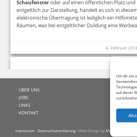
Schaufenster
oder auf einen öffentlichen Platz und 
entgeltlich zur Darstellung, handelt es sich in diesem
elektronische Übertragung ist lediglich ein Hilfsmit
Räumen, was bei entgeltlicher Duldung eine Werbeab
6. Februar 201
Um dir ein 
Geräteinfor
Technologie
Ste
ÜBER UNS
auf dieser 
103
JOBS
zurückziehs
T: +
LINKS
E:
o
KONTAKT
Akz
impressum
-
Datenschutzerklärung
• Web-Design by
AMEKOM