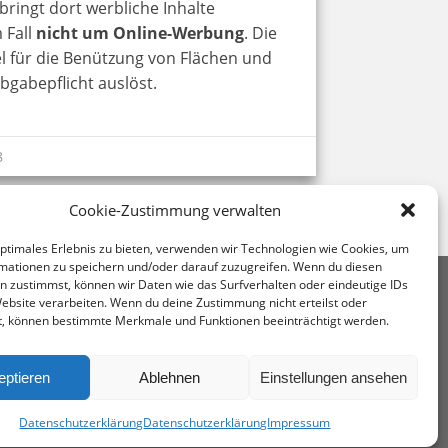
bringt dort werbliche Inhalte
 Fall
nicht um Online-Werbung
. Die
tel für die Benützung von Flächen und
gabepflicht auslöst.
8
Cookie-Zustimmung verwalten
optimales Erlebnis zu bieten, verwenden wir Technologien wie Cookies, um
mationen zu speichern und/oder darauf zuzugreifen. Wenn du diesen
n zustimmst, können wir Daten wie das Surfverhalten oder eindeutige IDs
uerberatung Mag. Andrea Kromer
Website verarbeiten. Wenn du deine Zustimmung nicht erteilst oder
0 Wien, Untere Viaduktgasse 53
t, können bestimmte Merkmale und Funktionen beeinträchtigt werden.
43 1 713 68 32
ffice@stb-kromer.at
eptieren
Ablehnen
Einstellungen ansehen
Datenschutzerklärung
Datenschutzerklärung
Impressum