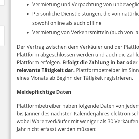
Vermietung und Verpachtung von unbewegl
Persönliche Dienstleistungen, die von natür
sowohl online als auch offline
Vermietung von Verkehrsmitteln (auch von la
Der Vertrag zwischen dem Verkäufer und der Plattf
Plattform abgeschlossen werden und auch die Zahlun
Plattform erfolgen.
Erfolgt die Zahlung in bar oder
relevante Tätigkeit dar.
Plattformbetreiber im Sin
eines Monats ab Beginn der Tätigkeit registrieren.
Meldepflichtige Daten
Plattformbetreiber haben folgende Daten von jede
bis Jänner des nächsten Kalenderjahres elektronisc
wobei Warenverkäufer mit weniger als 30 Verkäufen
Jahr nicht erfasst werden müssen: