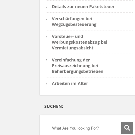
Details zur neuen Paketsteuer
Verschärfungen bei
Wegzugsbesteuerung
Vorsteuer- und
Werbungskostenabzug bei
Vermietungsabsicht
Vereinfachung der
Preisauszeichnung bei
Beherbergungsbetrieben
Arbeiten im Alter
SUCHEN: