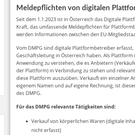
Meldepflichten von digitalen Plattf
Seit dem 1.1.2023 ist in Österreich das Digitale Pla
Kraft, das umfassende Meldepflichten für Plattformb
werden Informationen zwischen den EU-Mitgliedsta
Vom DMPG sind digitale Plattformbetreiber erfasst, d
Geschäftsleitung in Österreich haben. Als Plattform 
Anwendung zu verstehen, die es Anbietern (Verkäuf
der Plattform) in Verbindung zu stehen und relevante
diese Plattform auszuüben. Verkauft ein einzelner 
eigenem Namen und auf eigene Rechnung, ist dieser
des DMPG.
Für das DMPG relevante Tätigkeiten sind:
Verkauf von körperlichen Waren (digitale Inha
nicht erfasst)