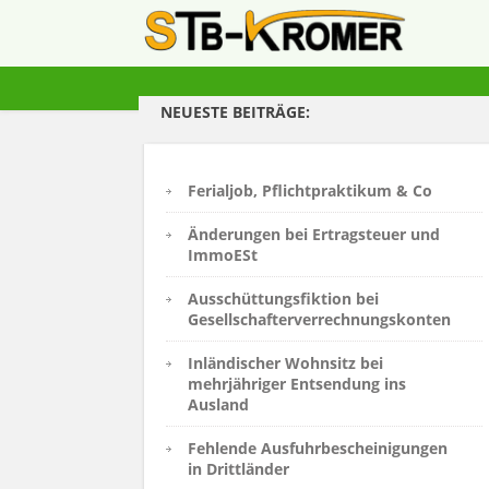
NEUESTE BEITRÄGE:
Ferialjob, Pflichtpraktikum & Co
Änderungen bei Ertragsteuer und
ImmoESt
Ausschüttungsfiktion bei
Gesellschafterverrechnungskonten
Inländischer Wohnsitz bei
mehrjähriger Entsendung ins
Ausland
Fehlende Ausfuhrbescheinigungen
in Drittländer