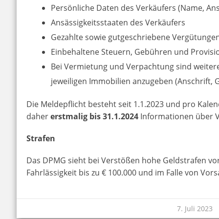
Persönliche Daten des Verkäufers (Name, Ans
Ansässigkeitsstaaten des Verkäufers
Gezahlte sowie gutgeschriebene Vergütungen
Einbehaltene Steuern, Gebühren und Provisi
Bei Vermietung und Verpachtung sind weitere
jeweiligen Immobilien anzugeben (Anschrift, 
Die Meldepflicht besteht seit 1.1.2023 und pro Kale
daher
erstmalig bis 31.1.2024
Informationen über V
Strafen
Das DPMG sieht bei Verstößen hohe Geldstrafen vor,
Fahrlässigkeit bis zu € 100.000 und im Falle von Vor
7. Juli 2023