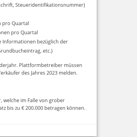
chrift, Steueridentifikationsnummer)
 pro Quartal
onen pro Quartal
 Informationen bezüglich der
Grundbucheintrag, etc.)
nderjahr. Plattformbetreiber müssen
erkäufer des Jahres 2023 melden.
 welche im Falle von grober
satz bis zu € 200.000 betragen können.