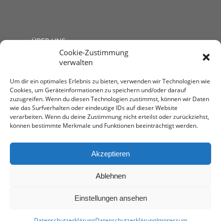
ÜBER UNS
Cookie-Zustimmung
JOBS
verwalten
LINKS
KONTAKT
Um dir ein optimales Erlebnis zu bieten, verwenden wir Technologien wie
Cookies, um Geräteinformationen zu speichern und/oder darauf
zuzugreifen. Wenn du diesen Technologien zustimmst, können wir Daten
wie das Surfverhalten oder eindeutige IDs auf dieser Website
verarbeiten. Wenn du deine Zustimmung nicht erteilst oder zurückziehst,
können bestimmte Merkmale und Funktionen beeinträchtigt werden.
Steuerberatung Mag. Andrea Kromer
1030 Wien, Untere Viaduktgasse 53
T: +43 1 713 68 32
Akzeptieren
E:
office@stb-kromer.at
Ablehnen
Einstellungen ansehen
impressum
-
Datenschutzerklärung
• Web-Design by
AMEKOM
Datenschutzerklärung
Datenschutzerklärung
Impressum