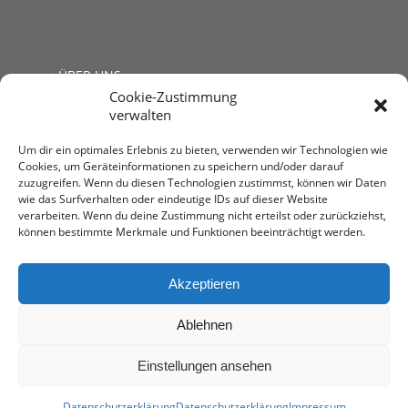
ÜBER UNS
Cookie-Zustimmung
JOBS
verwalten
LINKS
KONTAKT
Um dir ein optimales Erlebnis zu bieten, verwenden wir Technologien wie
Cookies, um Geräteinformationen zu speichern und/oder darauf
zuzugreifen. Wenn du diesen Technologien zustimmst, können wir Daten
wie das Surfverhalten oder eindeutige IDs auf dieser Website
verarbeiten. Wenn du deine Zustimmung nicht erteilst oder zurückziehst,
können bestimmte Merkmale und Funktionen beeinträchtigt werden.
Steuerberatung Mag. Andrea Kromer
1030 Wien, Untere Viaduktgasse 53
T: +43 1 713 68 32
Akzeptieren
E:
office@stb-kromer.at
Ablehnen
Einstellungen ansehen
impressum
-
Datenschutzerklärung
• Web-Design by
AMEKOM
Datenschutzerklärung
Datenschutzerklärung
Impressum