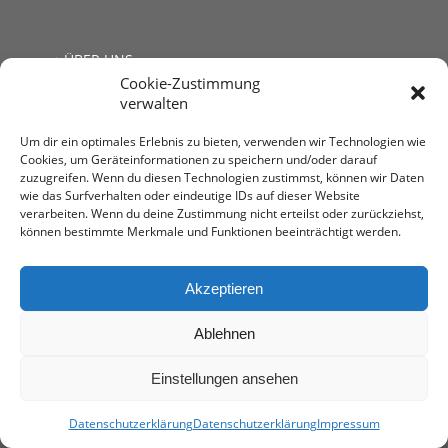
ÜBER UNS
Cookie-Zustimmung
JOBS
verwalten
LINKS
KONTAKT
Um dir ein optimales Erlebnis zu bieten, verwenden wir Technologien wie
Cookies, um Geräteinformationen zu speichern und/oder darauf
zuzugreifen. Wenn du diesen Technologien zustimmst, können wir Daten
wie das Surfverhalten oder eindeutige IDs auf dieser Website
verarbeiten. Wenn du deine Zustimmung nicht erteilst oder zurückziehst,
können bestimmte Merkmale und Funktionen beeinträchtigt werden.
Steuerberatung Mag. Andrea Kromer
1030 Wien, Untere Viaduktgasse 53
T: +43 1 713 68 32
Akzeptieren
E:
office@stb-kromer.at
Ablehnen
Einstellungen ansehen
impressum
-
Datenschutzerklärung
• Web-Design by
AMEKOM
Datenschutzerklärung
Datenschutzerklärung
Impressum