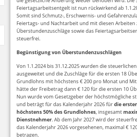
die gesetzliche Änderung wieder behoben wird. Die 
Feiertagsarbeitsentgelt ist nun rückwirkend ab 1.1.2
Somit sind Schmutz-, Erschwernis- und Gefahrenzula
Feiertags- und Nachtarbeit und mit diesen Arbei
Überstundenzuschläge sowie das Feiertagsarbeitsen
steuerfrei.
Begünstigung von Überstundenzuschlägen
Von 1.1.2024 bis 31.12.2025 wurden die steuerlich
ausgeweitet und die Zuschläge für die ersten 18 
Grundlohns mit höchstens € 200 pro Monat und Mitarb
hätte der Freibetrag dann € 120 für die ersten 10 Ü
Nun wurde vom Gesetzgeber der höchstmögliche ste
und beträgt für das Kalenderjahr 2026 für
die erst
höchstens 50% des Grundlohnes
, insgesamt
maxim
Dienstnehmer
. Ab dem Jahr 2027 wird der steuerfr
das Kalenderjahr 2026 vorgesehenen, maximal € 120
betragen.