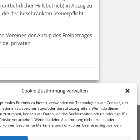
entbehrlicher Hilfsbetrieb) in Abzug zu
e, die der beschränkten Steuerpflicht
gen Vereines der Abzug des Freibetrages
 bei privaten
Cookie-Zustimmung verwalten
optimales Erlebnis zu bieten, verwenden wir Technologien wie Cookies, um
mationen zu speichern und/oder darauf zuzugreifen. Wenn du diesen
n zustimmst, können wir Daten wie das Surfverhalten oder eindeutige IDs
uerberatung Mag. Andrea Kromer
Website verarbeiten. Wenn du deine Zustimmung nicht erteilst oder
0 Wien, Untere Viaduktgasse 53
t, können bestimmte Merkmale und Funktionen beeinträchtigt werden.
43 1 713 68 32
ffice@stb-kromer.at