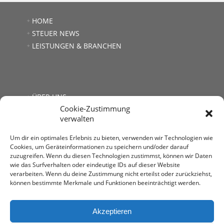
HOME
STEUER NEWS
LEISTUNGEN & BRANCHEN
ÜBER UNS
Cookie-Zustimmung
JOBS
verwalten
LINKS
KONTAKT
Um dir ein optimales Erlebnis zu bieten, verwenden wir Technologien wie
Cookies, um Geräteinformationen zu speichern und/oder darauf
zuzugreifen. Wenn du diesen Technologien zustimmst, können wir Daten
wie das Surfverhalten oder eindeutige IDs auf dieser Website
verarbeiten. Wenn du deine Zustimmung nicht erteilst oder zurückziehst,
können bestimmte Merkmale und Funktionen beeinträchtigt werden.
Steuerberatung Mag. Andrea Kromer
1030 Wien, Untere Viaduktgasse 53
T: +43 1 713 68 32
Akzeptieren
E:
office@stb-kromer.at