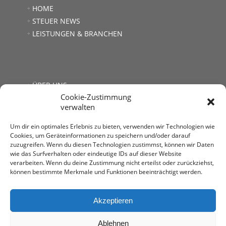
HOME
STEUER NEWS
LEISTUNGEN & BRANCHEN
ÜBER UNS
Cookie-Zustimmung
JOBS
verwalten
LINKS
KONTAKT
Um dir ein optimales Erlebnis zu bieten, verwenden wir Technologien wie
Cookies, um Geräteinformationen zu speichern und/oder darauf
zuzugreifen. Wenn du diesen Technologien zustimmst, können wir Daten
wie das Surfverhalten oder eindeutige IDs auf dieser Website
verarbeiten. Wenn du deine Zustimmung nicht erteilst oder zurückziehst,
können bestimmte Merkmale und Funktionen beeinträchtigt werden.
Steuerberatung Mag. Andrea Kromer
1030 Wien, Untere Viaduktgasse 53
T: +43 1 713 68 32
Akzeptieren
E:
office@stb-kromer.at
Ablehnen